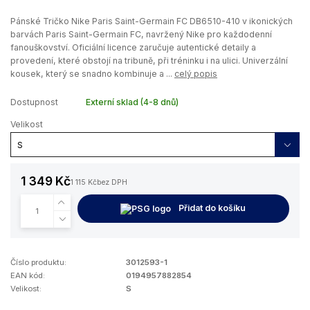
Pánské Tričko Nike Paris Saint-Germain FC DB6510-410 v ikonických
barvách Paris Saint-Germain FC, navržený Nike pro každodenní
fanouškovství. Oficiální licence zaručuje autentické detaily a
provedení, které obstojí na tribuně, při tréninku i na ulici. Univerzální
kousek, který se snadno kombinuje a ...
celý popis
Dostupnost
Externí sklad (4-8 dnů)
Velikost
1 349 Kč
1 115 Kč
bez DPH
Přidat do košíku
Číslo produktu:
3012593-1
EAN kód:
0194957882854
Velikost:
S