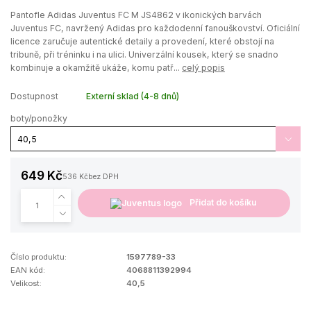
Pantofle Adidas Juventus FC M JS4862 v ikonických barvách
Juventus FC, navržený Adidas pro každodenní fanouškovství. Oficiální
licence zaručuje autentické detaily a provedení, které obstojí na
tribuně, při tréninku i na ulici. Univerzální kousek, který se snadno
kombinuje a okamžitě ukáže, komu patř...
celý popis
Dostupnost
Externí sklad (4-8 dnů)
boty/ponožky
649 Kč
536 Kč
bez DPH
Přidat do košíku
Číslo produktu:
1597789-33
EAN kód:
4068811392994
Velikost:
40,5