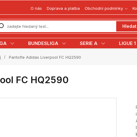
O nás
Doprava a platba
Obchodní podmínky
Ko
Hledat
IGA
BUNDESLIGA
SERIE A
LIGUE 1
í
Pantofle Adidas Liverpool FC HQ2590
rpool FC HQ2590