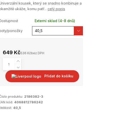
Univerzální kousek, který se snadno kombinuje a
okamžitě ukáže, komu patř...
celý popis
Dostupnost
Externí sklad (4-8 dnů)
boty/ponožky
649 Kč
536 Kč
bez DPH
Přidat do košíku
Číslo produktu:
2186382-3
EAN kód:
4068812786242
Velikost:
40,5