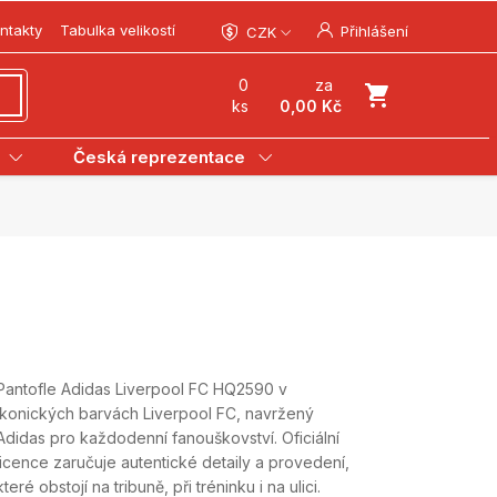
ntakty
Tabulka velikostí
Přihlášení
CZK
0
za
ks
0,00 Kč
Česká reprezentace
Pantofle Adidas Liverpool FC HQ2590 v
ikonických barvách Liverpool FC, navržený
Adidas pro každodenní fanouškovství. Oficiální
licence zaručuje autentické detaily a provedení,
které obstojí na tribuně, při tréninku i na ulici.