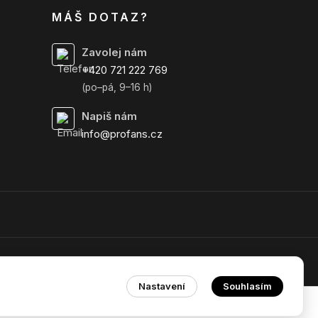
MÁŠ DOTAZ?
Zavolej nám
+420 721 222 769
(po–pá, 9–16 h)
Napiš nám
info@profans.cz
Nastavení
Souhlasím