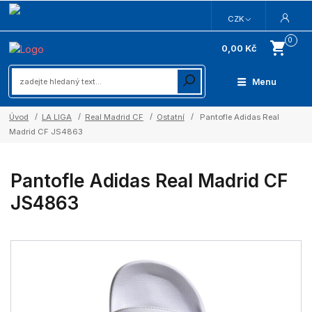
CZK
0
0,00 Kč
Menu
Úvod
LA LIGA
Real Madrid CF
Ostatní
Pantofle Adidas Real
Madrid CF JS4863
Pantofle Adidas Real Madrid CF
JS4863