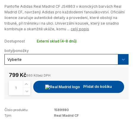
Pantofle Adidas Real Madrid CF JS4863 v ikonických barvách Real
Madrid CF, navržený Adidas pro každodenní fanouškovství. Oficiální
licence zaručuje autentické detaily a provedení, které obstojí na
tribuně, při tréninku i na ulici. Univerzální kousek, který se snadno
kombinuje a okamžitě ukáže, komu ...
celý popis
Dostupnost
Externí sklad (4-8 dnů)
boty/ponožky
799 Kč
660 Kč
bez DPH
Přidat do košíku
Číslo produktu:
1589980
Tým:
Real Madrid CF