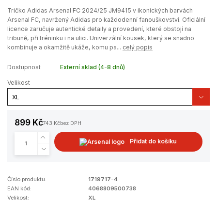
Tričko Adidas Arsenal FC 2024/25 JM9415 v ikonických barvách
Arsenal FC, navržený Adidas pro každodenní fanouškovství. Oficiální
licence zaručuje autentické detaily a provedení, které obstojí na
tribuně, při tréninku i na ulici. Univerzální kousek, který se snadno
kombinuje a okamžitě ukáže, komu pa...
celý popis
Dostupnost
Externí sklad (4-8 dnů)
Velikost
899 Kč
743 Kč
bez DPH
Přidat do košíku
Číslo produktu:
1719717-4
EAN kód:
4068809500738
Velikost:
XL