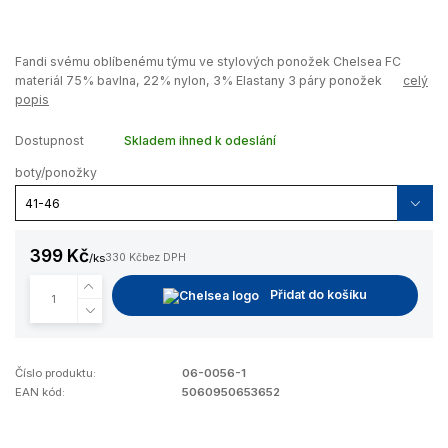
Fandi svému oblíbenému týmu ve stylových ponožek Chelsea FC
materiál 75% bavlna, 22% nylon, 3% Elastany 3 páry ponožek
celý
popis
Dostupnost
Skladem ihned k odeslání
boty/ponožky
399 Kč
/
ks
330 Kč
bez DPH
Přidat do košíku
Číslo produktu:
06-0056-1
EAN kód:
5060950653652