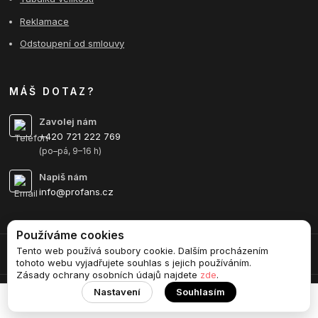
Reklamace
Odstoupení od smlouvy
MÁŠ DOTAZ?
Zavolej nám
+420 721 222 769
(po–pá, 9–16 h)
Napiš nám
info@profans.cz
Používáme cookies
Tento web používá soubory cookie. Dalším procházením
Upravit sběr cookies.
tohoto webu vyjadřujete souhlas s jejich používáním.
Zásady ochrany osobních údajů najdete
zde
.
Nastavení
Souhlasím
Vytvořeno na
Eshop-rychle.cz