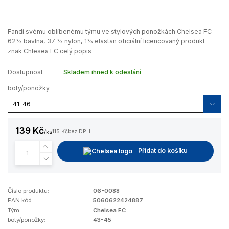
Fandi svému oblíbenému týmu ve stylových ponožkách Chelsea FC
62% bavlna, 37 % nylon, 1% elastan oficiální licencovaný produkt
znak Chlesea FC
celý popis
Dostupnost
Skladem ihned k odeslání
boty/ponožky
139 Kč
/
ks
115 Kč
bez DPH
Přidat do košíku
Číslo produktu:
06-0088
EAN kód:
5060622424887
Tým:
Chelsea FC
boty/ponožky:
43-45