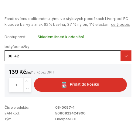
Fandi svému oblíbenému týmu ve stylových ponožkách Liverpool FC
klubové barvy a znak 62% bavlna, 37 % nylon, 1% elastan
celý popis
Dostupnost
Skladem ihned k odeslání
boty/ponožky
139 Kč
/
ks
115 Kč
bez DPH
Přidat do košíku
Číslo produktu:
08-0057-1
EAN kód:
5060622424900
Tým:
Liverpool FC