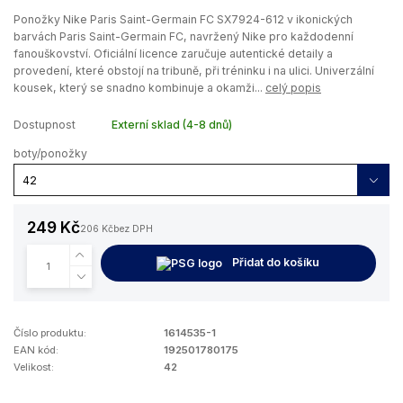
Ponožky Nike Paris Saint-Germain FC SX7924-612 v ikonických
barvách Paris Saint-Germain FC, navržený Nike pro každodenní
fanouškovství. Oficiální licence zaručuje autentické detaily a
provedení, které obstojí na tribuně, při tréninku i na ulici. Univerzální
kousek, který se snadno kombinuje a okamži...
celý popis
Dostupnost
Externí sklad (4-8 dnů)
boty/ponožky
249 Kč
206 Kč
bez DPH
Přidat do košíku
Číslo produktu:
1614535-1
EAN kód:
192501780175
Velikost:
42