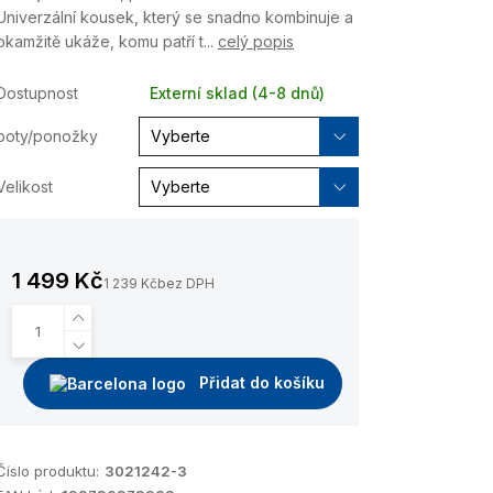
Univerzální kousek, který se snadno kombinuje a
okamžitě ukáže, komu patří t...
celý popis
Dostupnost
Externí sklad (4-8 dnů)
boty/ponožky
Velikost
1 499 Kč
1 239 Kč
bez DPH
Přidat do košíku
Číslo produktu:
3021242-3