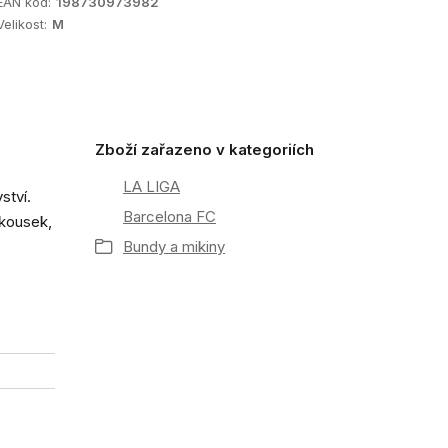
EAN kód:
198730973982
Velikost:
M
Zboží zařazeno v kategoriích
LA LIGA
ství.
Barcelona FC
í kousek,
Bundy a mikiny