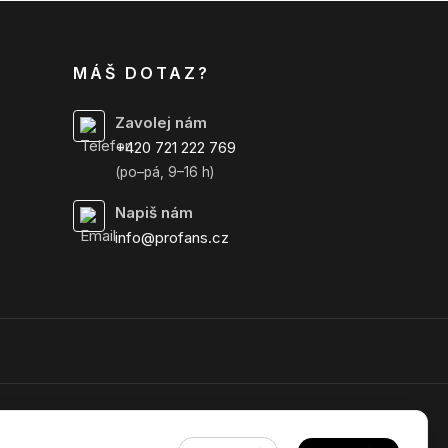
MÁŠ DOTAZ?
Zavolej nám
+420 721 222 769
(po–pá, 9–16 h)
Napiš nám
info@profans.cz