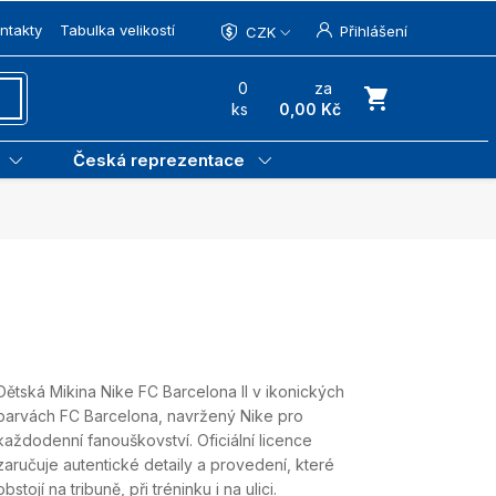
ntakty
Tabulka velikostí
Přihlášení
CZK
0
za
ks
0,00 Kč
Česká reprezentace
Dětská Mikina Nike FC Barcelona II v ikonických
barvách FC Barcelona, navržený Nike pro
každodenní fanouškovství. Oficiální licence
zaručuje autentické detaily a provedení, které
obstojí na tribuně, při tréninku i na ulici.