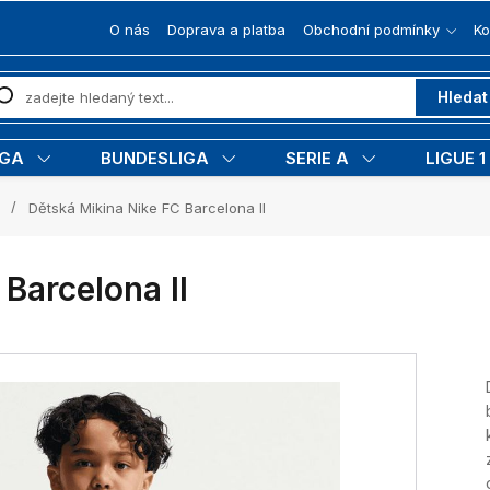
O nás
Doprava a platba
Obchodní podmínky
Ko
Hledat
IGA
BUNDESLIGA
SERIE A
LIGUE 1
Dětská Mikina Nike FC Barcelona II
Barcelona II