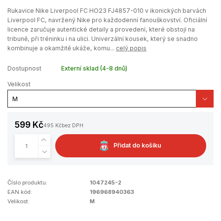
Rukavice Nike Liverpool FC HO23 FJ4857-010 v ikonických barvách
Liverpool FC, navržený Nike pro každodenní fanouškovství. Oficiální
licence zaručuje autentické detaily a provedení, které obstojí na
tribuně, při tréninku i na ulici. Univerzální kousek, který se snadno
kombinuje a okamžitě ukáže, komu...
celý popis
Dostupnost
Externí sklad (4-8 dnů)
Velikost
599 Kč
495 Kč
bez DPH
Přidat do košíku
Číslo produktu:
1047245-2
EAN kód:
196968940363
Velikost:
M