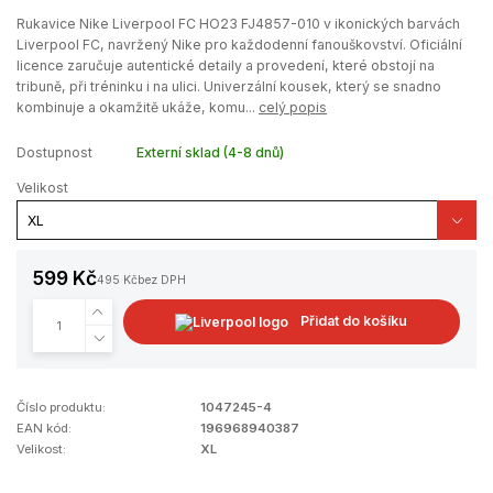
Rukavice Nike Liverpool FC HO23 FJ4857-010 v ikonických barvách
Liverpool FC, navržený Nike pro každodenní fanouškovství. Oficiální
licence zaručuje autentické detaily a provedení, které obstojí na
tribuně, při tréninku i na ulici. Univerzální kousek, který se snadno
kombinuje a okamžitě ukáže, komu...
celý popis
Dostupnost
Externí sklad (4-8 dnů)
Velikost
599 Kč
495 Kč
bez DPH
Přidat do košíku
Číslo produktu:
1047245-4
EAN kód:
196968940387
Velikost:
XL