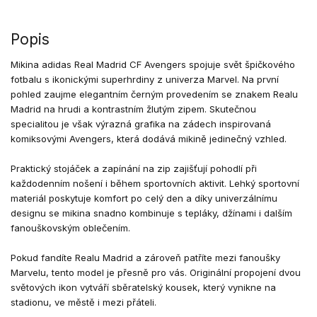
Popis
Mikina adidas Real Madrid CF Avengers spojuje svět špičkového
fotbalu s ikonickými superhrdiny z univerza Marvel. Na první
pohled zaujme elegantním černým provedením se znakem Realu
Madrid na hrudi a kontrastním žlutým zipem. Skutečnou
specialitou je však výrazná grafika na zádech inspirovaná
komiksovými Avengers, která dodává mikině jedinečný vzhled.
Praktický stojáček a zapínání na zip zajišťují pohodlí při
každodenním nošení i během sportovních aktivit. Lehký sportovní
materiál poskytuje komfort po celý den a díky univerzálnímu
designu se mikina snadno kombinuje s tepláky, džínami i dalším
fanouškovským oblečením.
Pokud fandíte Realu Madrid a zároveň patříte mezi fanoušky
Marvelu, tento model je přesně pro vás. Originální propojení dvou
světových ikon vytváří sběratelský kousek, který vynikne na
stadionu, ve městě i mezi přáteli.