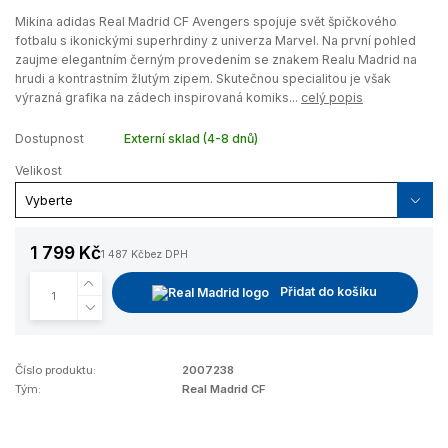
Mikina adidas Real Madrid CF Avengers spojuje svět špičkového
fotbalu s ikonickými superhrdiny z univerza Marvel. Na první pohled
zaujme elegantním černým provedením se znakem Realu Madrid na
hrudi a kontrastním žlutým zipem. Skutečnou specialitou je však
výrazná grafika na zádech inspirovaná komiks...
celý popis
Dostupnost
Externí sklad (4-8 dnů)
Velikost
1 799 Kč
1 487 Kč
bez DPH
Přidat do košíku
Číslo produktu:
2007238
Tým:
Real Madrid CF