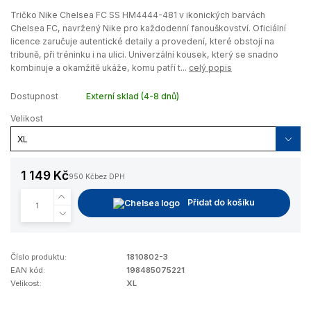
Tričko Nike Chelsea FC SS HM4444-481 v ikonických barvách
Chelsea FC, navržený Nike pro každodenní fanouškovství. Oficiální
licence zaručuje autentické detaily a provedení, které obstojí na
tribuně, při tréninku i na ulici. Univerzální kousek, který se snadno
kombinuje a okamžitě ukáže, komu patří t...
celý popis
Dostupnost
Externí sklad (4-8 dnů)
Velikost
1 149 Kč
950 Kč
bez DPH
Přidat do košíku
Číslo produktu:
1810802-3
EAN kód:
198485075221
Velikost:
XL