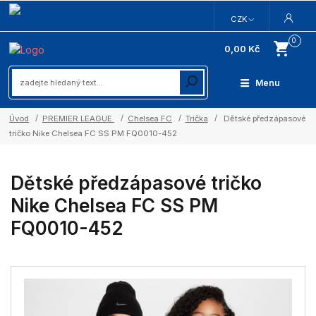
CZK
0
0,00 Kč
Menu
Úvod
PREMIER LEAGUE
Chelsea FC
Trička
Dětské předzápasové
tričko Nike Chelsea FC SS PM FQ0010-452
Dětské předzápasové tričko
Nike Chelsea FC SS PM
FQ0010-452