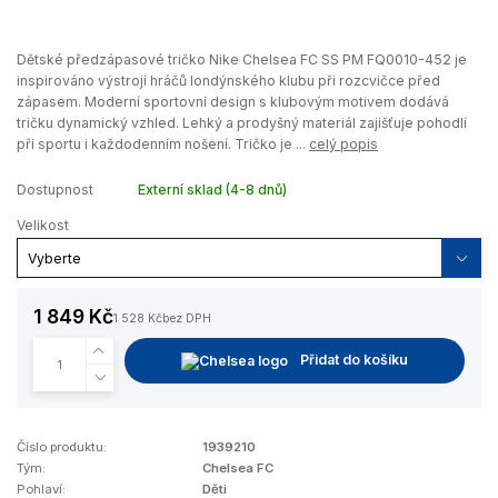
Dětské předzápasové tričko Nike Chelsea FC SS PM FQ0010-452 je
inspirováno výstrojí hráčů londýnského klubu při rozcvičce před
zápasem. Moderní sportovní design s klubovým motivem dodává
tričku dynamický vzhled. Lehký a prodyšný materiál zajišťuje pohodlí
při sportu i každodenním nošení. Tričko je ...
celý popis
Dostupnost
Externí sklad (4-8 dnů)
Velikost
1 849 Kč
1 528 Kč
bez DPH
Přidat do košíku
Číslo produktu:
1939210
Tým:
Chelsea FC
Pohlaví:
Děti