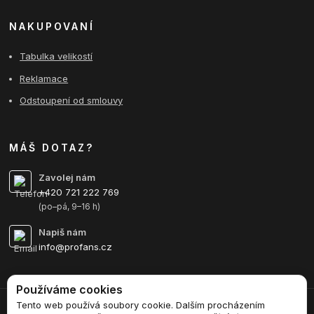
NAKUPOVANÍ
Tabulka velikostí
Reklamace
Odstoupení od smlouvy
MÁŠ DOTAZ?
Zavolej nám
+420 721 222 769
(po–pá, 9–16 h)
Napiš nám
info@profans.cz
Používáme cookies
Tento web používá soubory cookie. Dalším procházením
Upravit sběr cookies.