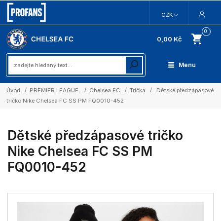
CZK
0
0,00 Kč
Menu
Úvod
PREMIER LEAGUE
Chelsea FC
Trička
Dětské předzápasové
tričko Nike Chelsea FC SS PM FQ0010-452
Dětské předzápasové tričko
Nike Chelsea FC SS PM
FQ0010-452