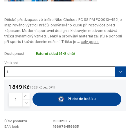
Dětské předzápasové tričko Nike Chelsea FC SS PM FQ0010-452 je
inspirováno výstrojí hráčů londýnského klubu při rozcvičce před
zápasem. Moderní sportovní design s klubovým motivem dodává
tričku dynamický vzhled. Lehký a prodyšný materiál zajišťuje pohodlí
při sportu i každodenním nošení. Tričko je ...
celý popis
Dostupnost
Externí sklad (4-8 dnů)
Velikost
1 849 Kč
1 528 Kč
bez DPH
Přidat do košíku
Číslo produktu:
1939210-2
EAN kód:
196976459635