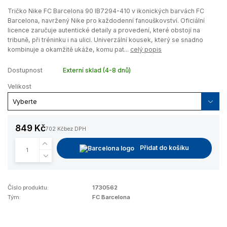
Tričko Nike FC Barcelona 90 IB7294-410 v ikonických barvách FC
Barcelona, navržený Nike pro každodenní fanouškovství. Oficiální
licence zaručuje autentické detaily a provedení, které obstojí na
tribuně, při tréninku i na ulici. Univerzální kousek, který se snadno
kombinuje a okamžitě ukáže, komu pat...
celý popis
Dostupnost
Externí sklad (4-8 dnů)
Velikost
849 Kč
702 Kč
bez DPH
Přidat do košíku
Číslo produktu:
1730562
Tým:
FC Barcelona