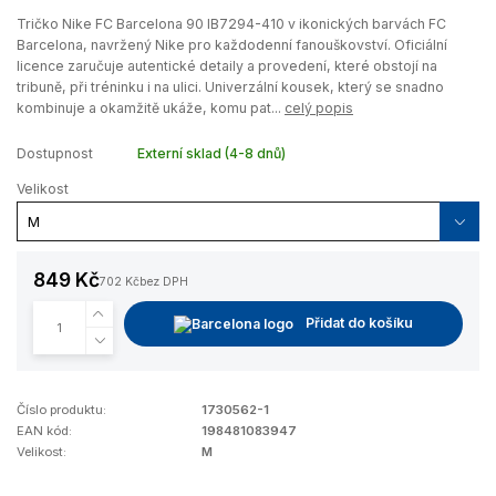
Tričko Nike FC Barcelona 90 IB7294-410 v ikonických barvách FC
Barcelona, navržený Nike pro každodenní fanouškovství. Oficiální
licence zaručuje autentické detaily a provedení, které obstojí na
tribuně, při tréninku i na ulici. Univerzální kousek, který se snadno
kombinuje a okamžitě ukáže, komu pat...
celý popis
Dostupnost
Externí sklad (4-8 dnů)
Velikost
849 Kč
702 Kč
bez DPH
Přidat do košíku
Číslo produktu:
1730562-1
EAN kód:
198481083947
Velikost:
M