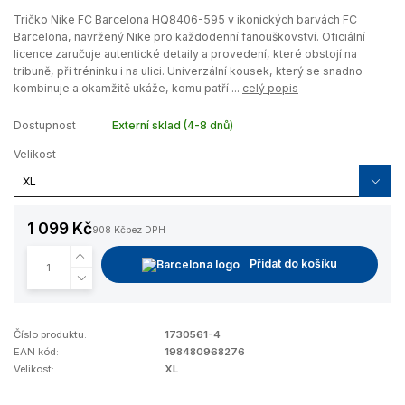
Tričko Nike FC Barcelona HQ8406-595 v ikonických barvách FC
Barcelona, navržený Nike pro každodenní fanouškovství. Oficiální
licence zaručuje autentické detaily a provedení, které obstojí na
tribuně, při tréninku i na ulici. Univerzální kousek, který se snadno
kombinuje a okamžitě ukáže, komu patří ...
celý popis
Dostupnost
Externí sklad (4-8 dnů)
Velikost
1 099 Kč
908 Kč
bez DPH
Přidat do košíku
Číslo produktu:
1730561-4
EAN kód:
198480968276
Velikost:
XL