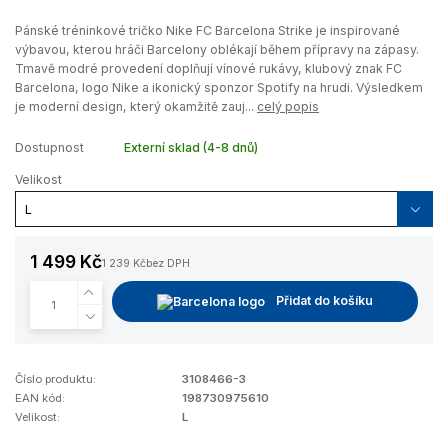
Pánské tréninkové tričko Nike FC Barcelona Strike je inspirované
výbavou, kterou hráči Barcelony oblékají během přípravy na zápasy.
Tmavě modré provedení doplňují vínové rukávy, klubový znak FC
Barcelona, logo Nike a ikonický sponzor Spotify na hrudi. Výsledkem
je moderní design, který okamžitě zauj...
celý popis
Dostupnost
Externí sklad (4-8 dnů)
Velikost
1 499 Kč
1 239 Kč
bez DPH
Přidat do košíku
Číslo produktu:
3108466-3
EAN kód:
198730975610
Velikost:
L