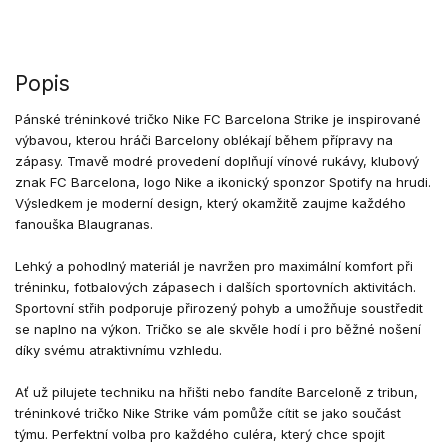
Popis
Pánské tréninkové tričko Nike FC Barcelona Strike je inspirované
výbavou, kterou hráči Barcelony oblékají během přípravy na
zápasy. Tmavě modré provedení doplňují vínové rukávy, klubový
znak FC Barcelona, logo Nike a ikonický sponzor Spotify na hrudi.
Výsledkem je moderní design, který okamžitě zaujme každého
fanouška Blaugranas.
Lehký a pohodlný materiál je navržen pro maximální komfort při
tréninku, fotbalových zápasech i dalších sportovních aktivitách.
Sportovní střih podporuje přirozený pohyb a umožňuje soustředit
se naplno na výkon. Tričko se ale skvěle hodí i pro běžné nošení
díky svému atraktivnímu vzhledu.
Ať už pilujete techniku na hřišti nebo fandíte Barceloně z tribun,
tréninkové tričko Nike Strike vám pomůže cítit se jako součást
týmu. Perfektní volba pro každého culéra, který chce spojit