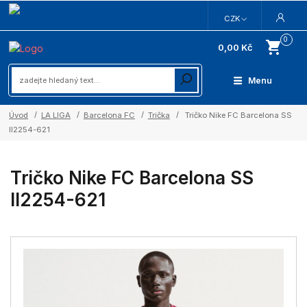
CZK
0
0,00 Kč
Menu
Úvod
LA LIGA
Barcelona FC
Trička
Tričko Nike FC Barcelona SS
II2254-621
Tričko Nike FC Barcelona SS
II2254-621