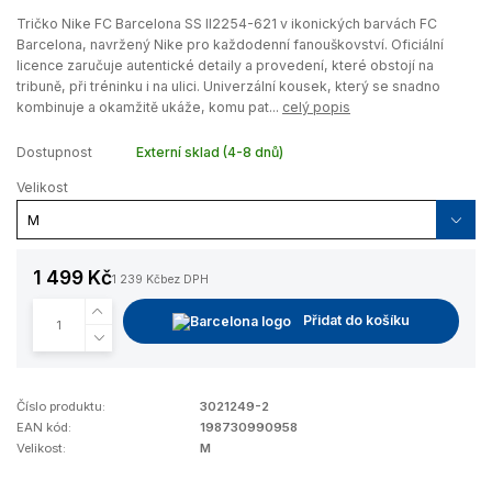
Tričko Nike FC Barcelona SS II2254-621 v ikonických barvách FC
Barcelona, navržený Nike pro každodenní fanouškovství. Oficiální
licence zaručuje autentické detaily a provedení, které obstojí na
tribuně, při tréninku i na ulici. Univerzální kousek, který se snadno
kombinuje a okamžitě ukáže, komu pat...
celý popis
Dostupnost
Externí sklad (4-8 dnů)
Velikost
1 499 Kč
1 239 Kč
bez DPH
Přidat do košíku
Číslo produktu:
3021249-2
EAN kód:
198730990958
Velikost:
M