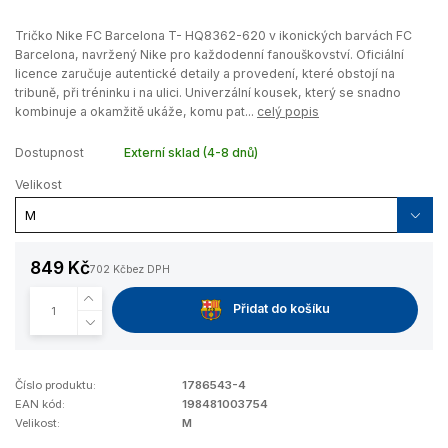
Tričko Nike FC Barcelona T- HQ8362-620 v ikonických barvách FC
Barcelona, navržený Nike pro každodenní fanouškovství. Oficiální
licence zaručuje autentické detaily a provedení, které obstojí na
tribuně, při tréninku i na ulici. Univerzální kousek, který se snadno
kombinuje a okamžitě ukáže, komu pat...
celý popis
Dostupnost
Externí sklad (4-8 dnů)
Velikost
849 Kč
702 Kč
bez DPH
Přidat do košíku
Číslo produktu:
1786543-4
EAN kód:
198481003754
Velikost:
M