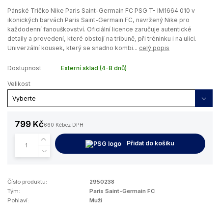
Pánské Tričko Nike Paris Saint-Germain FC PSG T- IM1664 010 v
ikonických barvách Paris Saint-Germain FC, navržený Nike pro
každodenní fanouškovství. Oficiální licence zaručuje autentické
detaily a provedení, které obstojí na tribuně, při tréninku i na ulici.
Univerzální kousek, který se snadno kombi...
celý popis
Dostupnost
Externí sklad (4-8 dnů)
Velikost
799 Kč
660 Kč
bez DPH
Přidat do košíku
Číslo produktu:
2950238
Tým:
Paris Saint-Germain FC
Pohlaví:
Muži