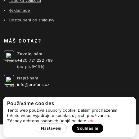
Tabulka velikostí
Reklamace
Odstoupení od smlouvy
MÁŠ DOTAZ?
Zavolej nám
+420 721 222 769
(po–pá, 9–16 h)
Napiš nám
info@profans.cz
Používáme cookies
Tento web používá soubory cookie. Dalším procházením
Upravit sběr cookies.
tohoto webu vyjadřujete souhlas s jejich používáním.
Zásady ochrany osobních údajů najdete
zde
.
Nastavení
Souhlasím
Vytvořeno na
Eshop-rychle.cz