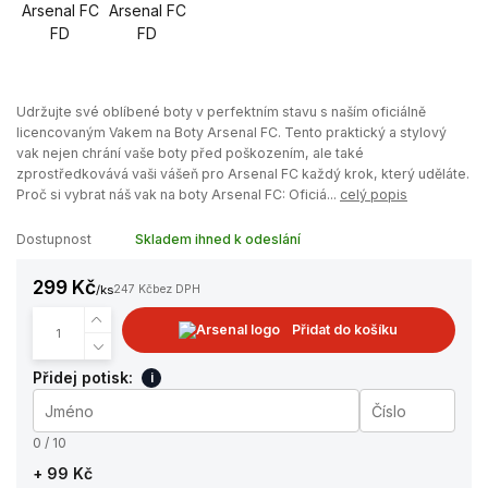
Udržujte své oblíbené boty v perfektním stavu s naším oficiálně
licencovaným Vakem na Boty Arsenal FC. Tento praktický a stylový
vak nejen chrání vaše boty před poškozením, ale také
zprostředkovává vaši vášeň pro Arsenal FC každý krok, který uděláte.
Proč si vybrat náš vak na boty Arsenal FC: Oficiá...
celý popis
Dostupnost
Skladem ihned k odeslání
299 Kč
/
ks
247 Kč
bez DPH
Přidat do košíku
Přidej potisk:
i
0 / 10
+ 99 Kč