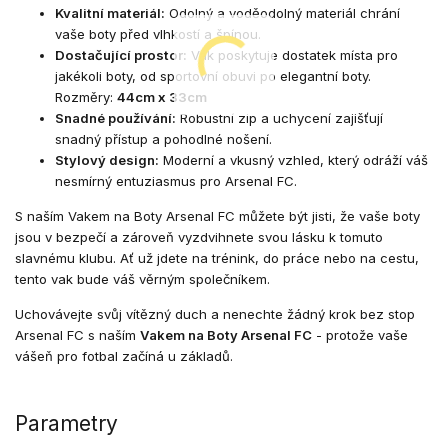
Kvalitní materiál:
Odolný a voděodolný materiál chrání
vaše boty před vlhkostí a špínou.
Dostačující prostor:
Vak poskytuje dostatek místa pro
jakékoli boty, od sportovní obuvi po elegantní boty.
Rozměry:
44cm x 33cm
Snadné používání:
Robustní zip a uchycení zajišťují
snadný přístup a pohodlné nošení.
Stylový design:
Moderní a vkusný vzhled, který odráží váš
nesmírný entuziasmus pro Arsenal FC.
S naším Vakem na Boty Arsenal FC můžete být jisti, že vaše boty
jsou v bezpečí a zároveň vyzdvihnete svou lásku k tomuto
slavnému klubu. Ať už jdete na trénink, do práce nebo na cestu,
tento vak bude váš věrným společníkem.
Uchovávejte svůj vítězný duch a nenechte žádný krok bez stop
Arsenal FC s naším
Vakem na Boty Arsenal FC
- protože vaše
vášeň pro fotbal začíná u základů.
Parametry